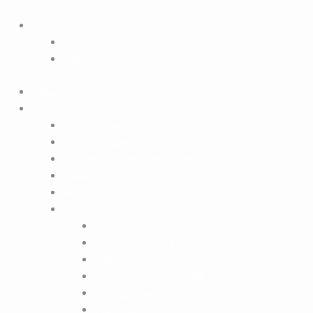
Перейти
к
О клинике
содержимому
Юридическая информация
Вакансии
Специалисты
Услуги
Лабораторные исследования
Консультации специалистов
Косметологические процедуры
Гинекология
Неврология
УЗИ
УЗИ брюшной полости
УЗИ молочных желез
УЗИ органов малого таза
Гинекологическое УЗИ
УЗИ щитовидной железы
УЗИ сердца