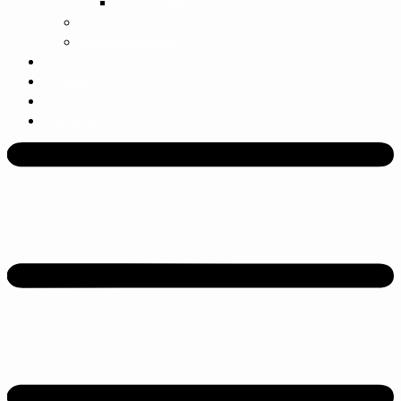
УЗИ сосудов
Психология
Эндокринология
Цены
Отзывы
Блог
Контакты