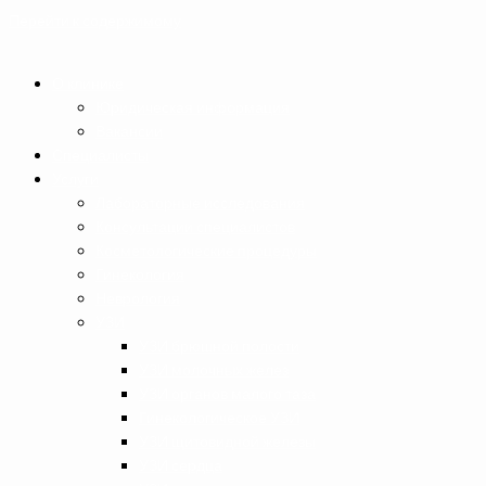
Перейти к содержимому
О клинике
Юридическая информация
Вакансии
Специалисты
Услуги
Лабораторные исследования
Консультации специалистов
Косметологические процедуры
Гинекология
Неврология
УЗИ
УЗИ брюшной полости
УЗИ молочных желез
УЗИ органов малого таза
Гинекологическое УЗИ
УЗИ щитовидной железы
УЗИ сердца